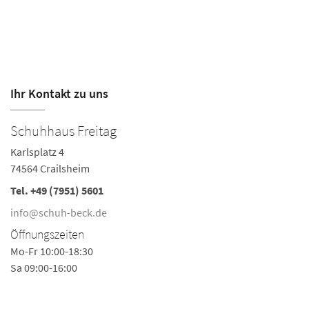
Ihr Kontakt zu uns
Schuhhaus Freitag
S
Karlsplatz 4
Ne
74564 Crailsheim
74
Tel.
+49 (7951) 5601
Te
info@schuh-beck.de
i
Öffnungszeiten
Ö
Mo-Fr 10:00-18:30
Mo
Sa 09:00-16:00
Sa
Mo